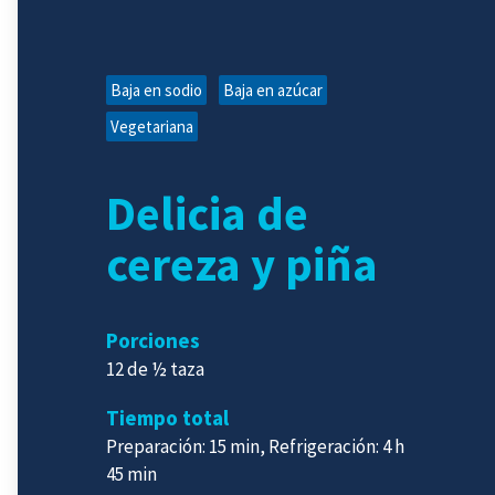
Baja en sodio
Baja en azúcar
Vegetariana
Delicia de
cereza y piña
Porciones
12 de ½ taza
Tiempo total
Preparación: 15 min, Refrigeración: 4 h
45 min