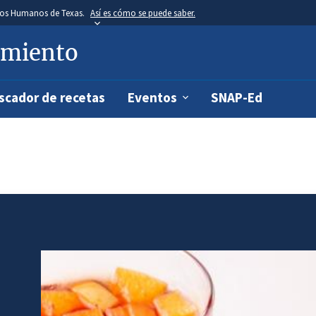
icios Humanos de Texas.
Así es cómo se puede saber.
Skip
to
main
imiento
content
scador de recetas
Eventos
SNAP-Ed