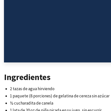
Ingredientes
2 tazas de agua hirviendo
1 paquete (8 porciones) de gelatina de cereza sin azúcar
½ cucharadita de canela
1 lata de 20 oz de piña picada en su jugo, sin escurrir