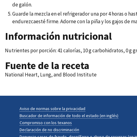
de galón.
Guarde la mezcla en el refrigerador una por 4 horas o hast
endurezcaesté firme. Adorne con la piña y los gajos de m
Información nutricional
Nutrientes por porción: 41 calorías, 10 g carbohidratos, 0 g gr
Fuente de la receta
National Heart, Lung, and Blood Institute
Aviso de normas sobre la privacidad
Buscador de información de todo el estado (en inglés)
Compromiso con los texanos
Declaración de no discriminación
Denuncie casos de fraude, despilfarro o abuso de recursos (en i