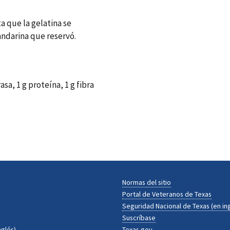
a que la gelatina se
andarina que reservó.
asa, 1 g proteína, 1 g fibra
Normas del sitio
Portal de Veteranos de Texas
Seguridad Nacional de Texas (en ing
Suscríbase
nglés)
Texas.gov